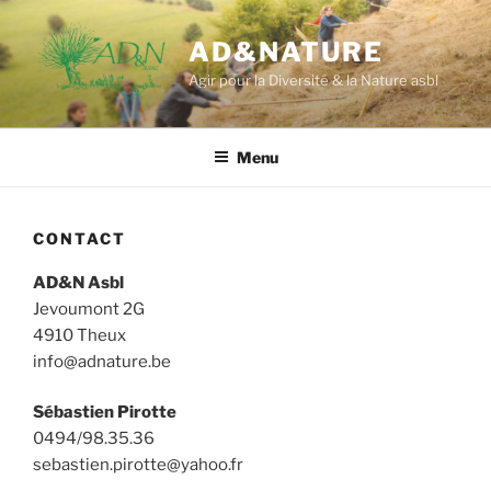
Aller
au
AD&NATURE
contenu
Agir pour la Diversité & la Nature asbl
principal
Menu
CONTACT
AD&N Asbl
Jevoumont 2G
4910 Theux
info@adnature.be
Sébastien Pirotte
0494/98.35.36
sebastien.pirotte@yahoo.fr