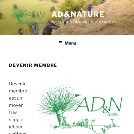
Aller
au
AD&NATURE
contenu
Agir pour la Diversité & la Nature asbl
principal
Menu
DEVENIR MEMBRE
Devenir
membre
est un
moyen
très
simple
(et peu