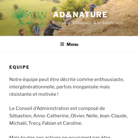
Aller
au
AD&NATURE
contenu
Agir pour la Diversité & la Nature asbl
principal
Menu
EQUIPE
Notre équipe peut être décrite comme enthousiaste,
intergénérationnelle, parfois inorganisée mais
résistante et motivée !
Le Conseil d’Administration est composé de
Sébastien, Anne-Catherine, Olivier, Nelle, Jean-Claude,
Michaël, Trecy, Fabian et Caroline.
Mais toutes nos actions ne pourraient pas être